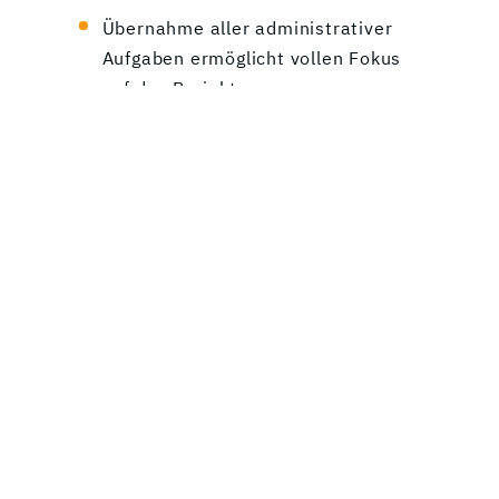
Übernahme aller administrativer
Aufgaben ermöglicht vollen Fokus
auf das Projekt
Möglichkeit zu monatlichem
Feedback
Fortwährende Begleitung von
myHead über die gesamte
Projektdauer hinweg – auch in
Ausnahmesituationen