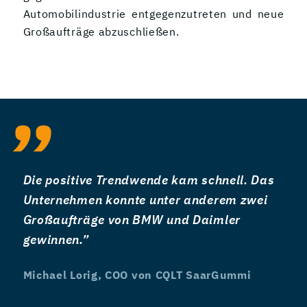
Automobilindustrie entgegenzutreten und neue
Großaufträge abzuschließen.
Die positive Trendwende kam schnell. Das
Atreus hat die SaarGummi-Belegschaft auf
Unternehmen konnte unter anderem zwei
die Zukunft des Unternehmens mit einer
Großaufträge von BMW und Daimler
neuen Organisation und schlankeren,
gewinnen.”
innovativen Prozessen neu ausgerichtet.”
Michael Lorig, COO von CQLT SaarGummi
Michael Lorig, COO von CQLT SaarGummi