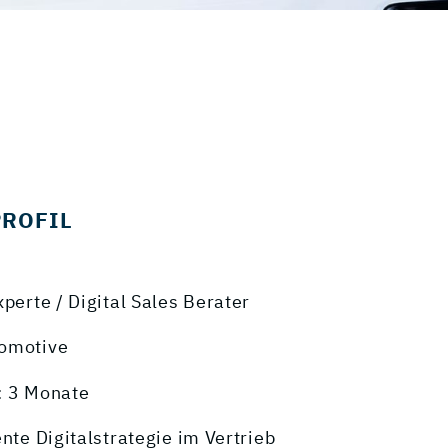
PROFIL
xperte / Digital Sales Berater
tomotive
: 3 Monate
ente Digitalstrategie im Vertrieb