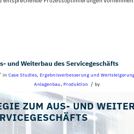
d entsprechende Prozessoptimierungen vornehmen
s- und Weiterbau des Servicegeschäfts
/
in
Case Studies
,
Ergebnisverbesserung und Wertsteigerun
/
Anlagenbau
,
Produktion
by
EGIE ZUM AUS- UND WEITE
ERVICEGESCHÄFTS