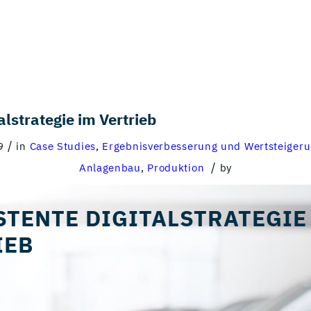
alstrategie im Vertrieb
/
9
in
Case Studies
,
Ergebnisverbesserung und Wertsteiger
/
Anlagenbau
,
Produktion
by
STENTE DIGITALSTRATEGIE
IEB