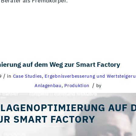
 Berater als Fremdkörper.
ierung auf dem Weg zur Smart Factory
/
9
in
Case Studies
,
Ergebnisverbesserung und Wertsteiger
/
Anlagenbau
,
Produktion
by
LAGENOPTIMIERUNG AUF 
UR SMART FACTORY