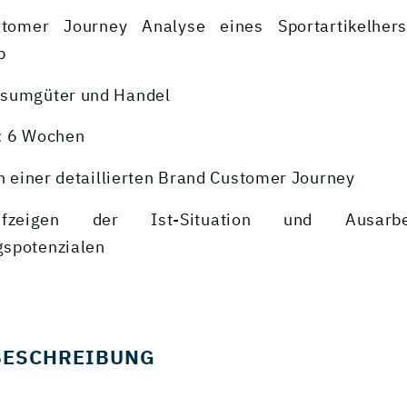
stomer Journey Analyse eines Sportartikelhers
b
nsumgüter und Handel
: 6 Wochen
en einer detaillierten Brand Customer Journey
ufzeigen der Ist-Situation und Ausarb
spotenzialen
BESCHREIBUNG