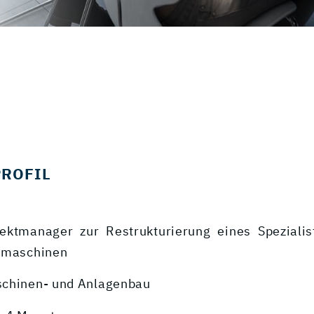
PROFIL
jektmanager zur Restrukturierung eines Speziali
hmaschinen
schinen- und Anlagenbau