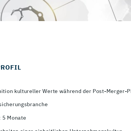
PROFIL
inition kultureller Werte während der Post-Merger-
sicherungsbranche
: 5 Monate