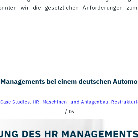
konnten wir die gesetzlichen Anforderungen zu
 Managements bei einem deutschen Automobi
n
Case Studies
,
HR
,
Maschinen- und Anlagenbau
,
Restruktur
/
by
UNG DES HR MANAGEMENTS