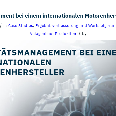
ent bei einem internationalen Motorenhers
/
in
Case Studies
,
Ergebnisverbesserung und Wertsteigerun
/
Anlagenbau
,
Produktion
by
TÄTSMANAGEMENT BEI EIN
NATIONALEN
ENHERSTELLER