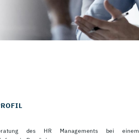
PROFIL
Beratung des HR Managements bei einem