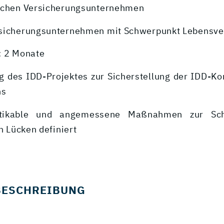
schen Versicherungsunternehmen
rsicherungsunternehmen mit Schwerpunkt Lebensve
: 2 Monate
ng des IDD-Projektes zur Sicherstellung der IDD-Ko
ns
aktikable und angemessene Maßnahmen zur Sch
en Lücken definiert
BESCHREIBUNG