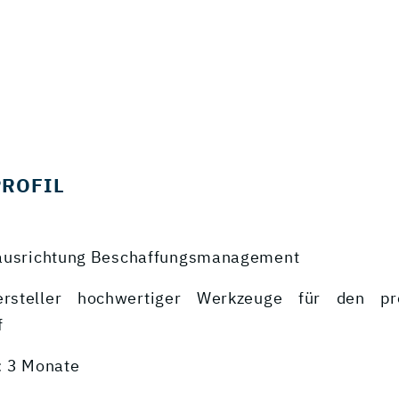
PROFIL
uausrichtung Beschaffungsmanagement
rsteller hochwertiger Werkzeuge für den pro
f
: 3 Monate