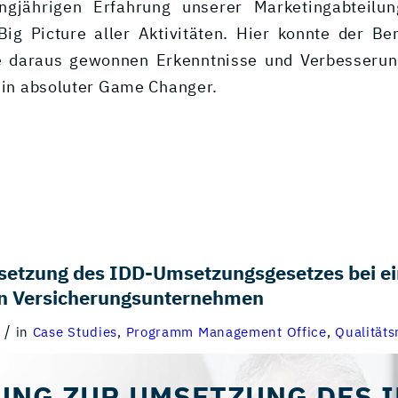
angjährigen Erfahrung unserer Marketingabteilun
Big Picture aller Aktivitäten. Hier konnte der Ber
ie daraus gewonnen Erkenntnisse und Verbesserun
 ein absoluter Game Changer.
setzung des IDD-Umsetzungsgesetzes bei e
en Versicherungsunternehmen
/
in
Case Studies
,
Programm Management Office
,
Qualität