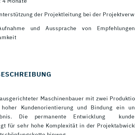
: 4 Monate
nterstützung der Projektleitung bei der Projektver
t-Aufnahme und Aussprache von Empfehlunge
amkeit
BESCHREIBUNG
 ausgerichteter Maschinenbauer mit zwei Produkti
tz hoher Kundenorientierung und Bindung ein un
gebnis. Die permanente Entwicklung kundens
gt für sehr hohe Komplexität in der Projektabwick